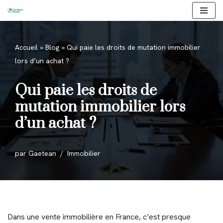
Aller
au
Accueil
»
Blog
»
Qui paie les droits de mutation immobilier
contenu
lors d’un achat ?
Qui paie les droits de
mutation immobilier lors
d’un achat ?
par
Gaetean
Immobilier
Dans une vente immobilière en France, c’est presque